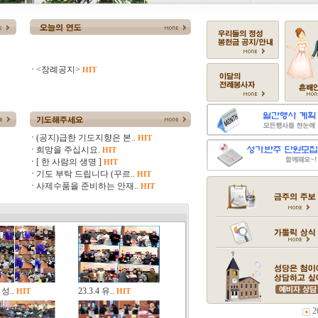
<장례공지>
HIT
(공지)급한 기도지향은 본..
HIT
희망을 주십시요.
HIT
[ 한 사람의 생명 ]
HIT
기도 부탁 드립니다 (꾸르..
HIT
사제수품을 준비하는 안재..
HIT
2 성..
23.3.4 유..
HIT
HIT
2