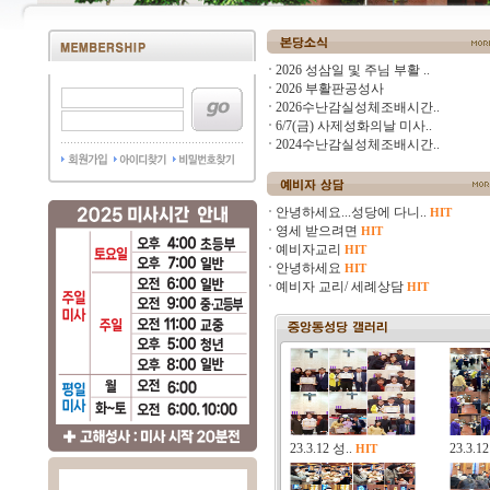
2026 성삼일 및 주님 부활 ..
2026 부활판공성사
2026수난감실성체조배시간..
6/7(금) 사제성화의날 미사..
2024수난감실성체조배시간..
안녕하세요...성당에 다니..
HIT
영세 받으려면
HIT
예비자교리
HIT
안녕하세요
HIT
예비자 교리/ 세례상담
HIT
23.3.12 성..
23.3.1
HIT