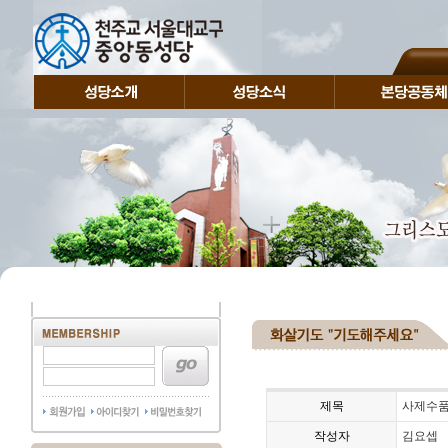
제목
사제수품
작성자
김요셉