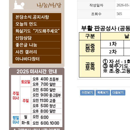
작성일자
2026-03-
조회수
505
부활 판
공성사
(
공
구분
날
1
차
집중
판공
2
차
①
자 선
- 1
공동
③
묵주기도
보속
※
초
.
중
.
고