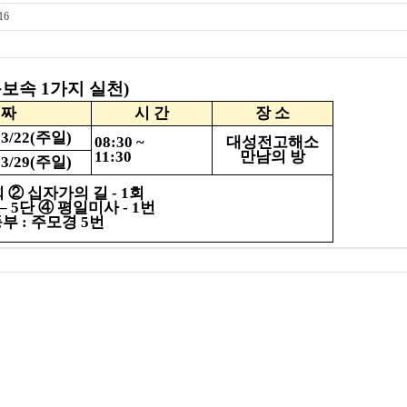
16
동보속
1
가지 실천
)
 짜
시 간
장 소
3/22(
주일
)
08:30 ~
대성전고해소
11:30
만남의 방
3/29(
주일
)
회
②
십자가의 길
- 1
회
–
5
단
④
평일미사
- 1
번
등부
:
주모경
5
번